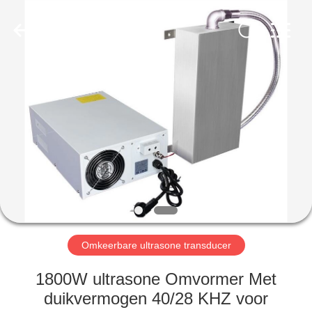
AG
Sonic
Technology
limited.
All
Rights
Reserved.
HUIS
PRODUCTEN
VR-
SHOW
ONGEVEER
ONS
Omkeerbare ultrasone transducer
1800W ultrasone Omvormer Met
FABRIEKSREIS
duikvermogen 40/28 KHZ voor