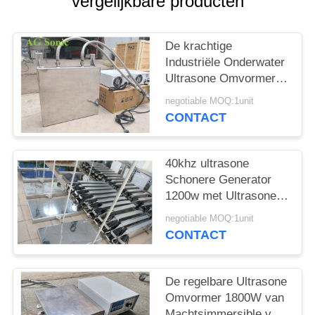
vergelijkbare producten
PRIVACY
POLICY
De krachtige
Industriële Onderwater
Ultrasone Omvormer
van de
negotiable MOQ:1unit
Omvormeronderdompeling
CONTACT
40khz ultrasone
Schonere Generator
1200w met Ultrasone
Schoonmakende
negotiable MOQ:1unit
Omvormer
CONTACT
De regelbare Ultrasone
Omvormer 1800W van
Machtsimmersible voor