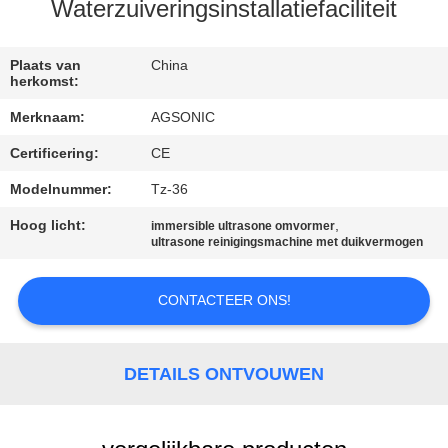
Waterzuiveringsinstallatiefaciliteit
KWALITEITSCONTROLE
Plaats van
China
herkomst:
CONTACTEER
Merknaam:
AGSONIC
ONS
Certificering:
CE
NIEUWS
Modelnummer:
Tz-36
Hoog licht:
,
immersible ultrasone omvormer
ultrasone reinigingsmachine met duikvermogen
VERZOEK
OM
CONTACTEER ONS!
EEN
CITAAT
DETAILS ONTVOUWEN
SITEMAP