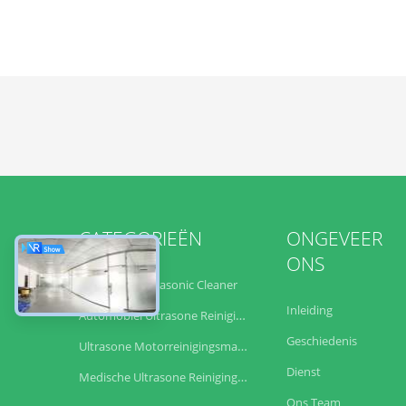
CATEGORIEËN
ONGEVEER
ONS
Industriële Ultrasonic Cleaner
Inleiding
Automobiel Ultrasone Reinigingsmachine
Geschiedenis
Ultrasone Motorreinigingsmachine
Dienst
Medische Ultrasone Reinigingsmachine
Ons Team