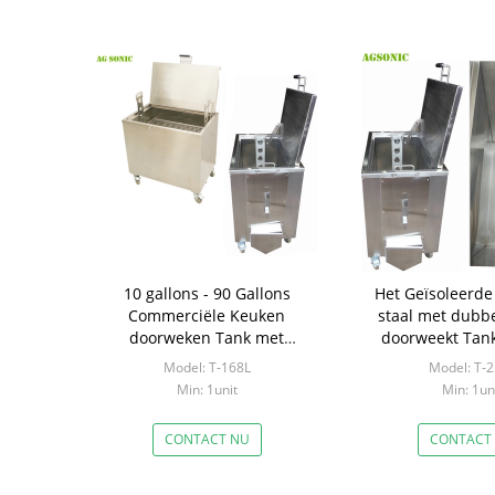
10 gallons - 90 Gallons
Het Geïsoleerde 
Commerciële Keuken
staal met dubb
doorweken Tank met
doorweekt Tank
Afsluitbare Beverwielen
Verwarmde Ultr
Model: T-168L
Model: T-
Min: 1unit
Min: 1un
CONTACT NU
CONTACT