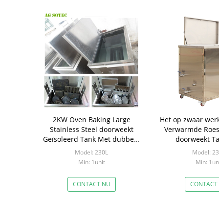
2KW Oven Baking Large
Het op zwaar wer
Stainless Steel doorweekt
Verwarmde Roest
Geïsoleerd Tank Met dubbele
doorweekt T
muren
Ultrasone Om
Model: 230L
Model: 2
Min: 1unit
Min: 1un
CONTACT NU
CONTACT