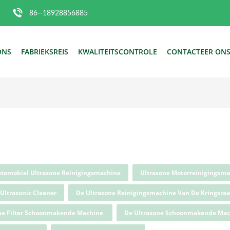
86--18928856885
ONS
FABRIEKSREIS
KWALITEITSCONTROLE
CONTACTEER ON
tomobiel Ultrasone Reinigingsmachine
Ultrasone Motorreinigingsm
Ultrasonic Cleaner
De Ultrasone Reinigingsmachine Van De Kringsra
ne Filter Schoonmakende Machine
De Ultrasone Schoonmakende Mac