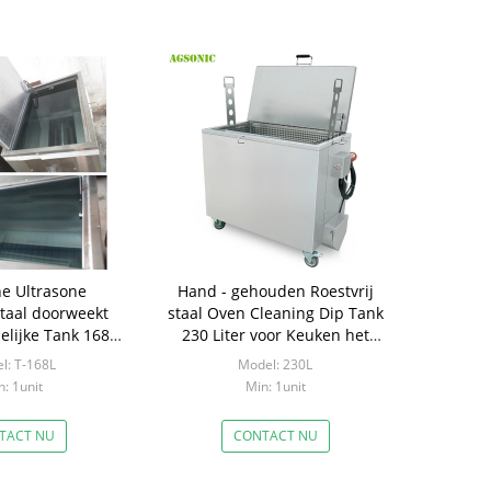
ne Ultrasone
Hand - gehouden Roestvrij
staal doorweekt
staal Oven Cleaning Dip Tank
elijke Tank 168L
230 Liter voor Keuken het
Gallons
Schoonmaken
l: T-168L
Model: 230L
: 1unit
Min: 1unit
TACT NU
CONTACT NU