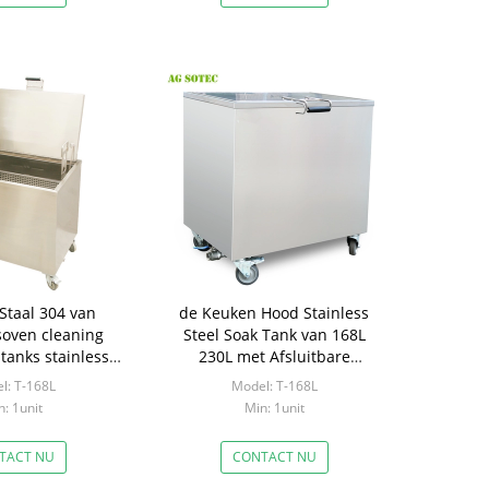
 Staal 304 van
de Keuken Hood Stainless
soven cleaning
Steel Soak Tank van 168L
tanks stainless
230L met Afsluitbare
Keuken het
Beverwielen
l: T-168L
Model: T-168L
onmaken
: 1unit
Min: 1unit
TACT NU
CONTACT NU