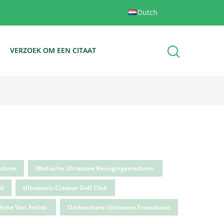
Dutch
S
VERZOEK OM EEN CITAAT
achine
Medische Ultrasone Reinigingsmachine
ad
Ultrasonic Cleaner Golf Club
hine Van Anilox
Omkeerbare Ultrasone Transducer