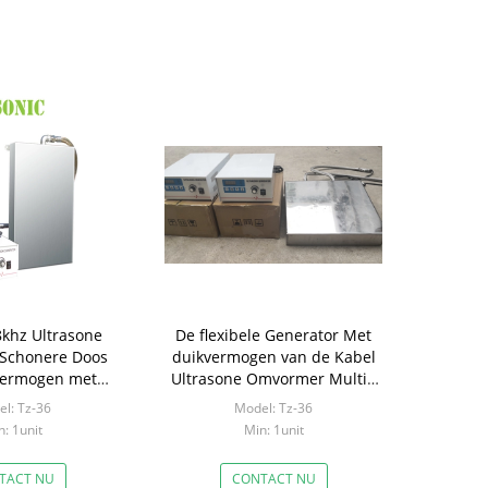
8khz Ultrasone
De flexibele Generator Met
Schonere Doos
duikvermogen van de Kabel
vermogen met
Ultrasone Omvormer Multi -
erator
Frequenties
l: Tz-36
Model: Tz-36
: 1unit
Min: 1unit
TACT NU
CONTACT NU