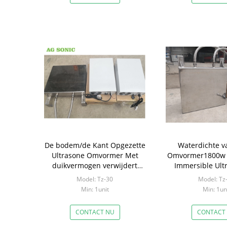
De bodem/de Kant Opgezette
Waterdichte v
Ultrasone Omvormer Met
Omvormer1800w T
duikvermogen verwijdert
Immersible Ult
Olieleiding het Schoonmaken
Generatorco
Model: Tz-30
Model: Tz
Min: 1unit
Min: 1un
CONTACT NU
CONTACT