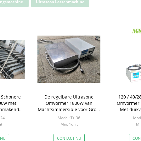
gingsmachine
Ultrasoon Lassenmachine
e Schonere
De regelbare Ultrasone
120 / 40/2
00w met
Omvormer 1800W van
Omvormer 
onmakende
Machtsimmersible voor Grote
Met duik
er
Vormdelen
Gen
-24
Model: Tz-36
Mode
it
Min: 1unit
Min
 NU
CONTACT NU
CON