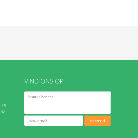
VIND ONS OP
 15
-Di
Verzend