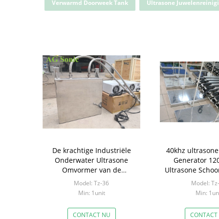
Verwarmd Doorweek Tank
Ultrasone Juwelenreini
De krachtige Industriële
40khz ultrason
Onderwater Ultrasone
Generator 12
Omvormer van de
Ultrasone Scho
Omvormeronderdompeling
Omvorm
Model: Tz-36
Model: Tz
Min: 1unit
Min: 1un
CONTACT NU
CONTACT