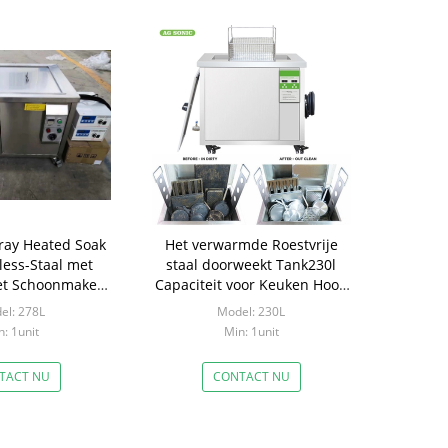
ray Heated Soak
Het verwarmde Roestvrije
less-Staal met
staal doorweekt Tank230l
et Schoonmaken
Capaciteit voor Keuken Hood
unctie
Filter
el: 278L
Model: 230L
: 1unit
Min: 1unit
TACT NU
CONTACT NU