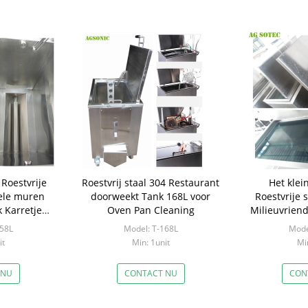
Roestvrije
Roestvrij staal 304 Restaurant
Het klei
ele muren
doorweekt Tank 168L voor
Roestvrije 
 Karretje
Oven Pan Cleaning
Milieuvriend
asone 2KW
40 
258L
Model: T-168L
Mode
it
Min: 1unit
Min
 NU
CONTACT NU
CON