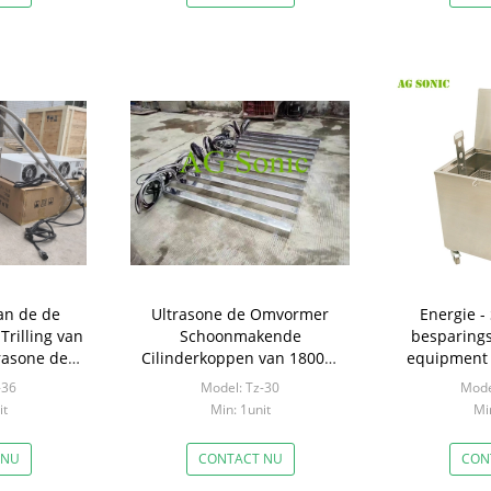
an de de
Ultrasone de Omvormer
Energie -
rilling van
Schoonmakende
besparing
rasone de
Cilinderkoppen van 1800W
equipment 
ntrole
Immersible/Motorblokken
voor 
-36
Model: Tz-30
Mode
Scho
it
Min: 1unit
Min
 NU
CONTACT NU
CON