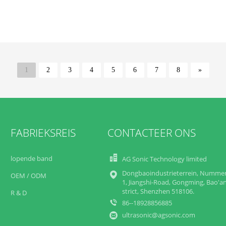
1
2
3
4
5
6
7
8
»
FABRIEKSREIS
CONTACTEER ONS
lopende band
AG Sonic Technology limited
Dongbaoindustrieterrein, Nummer
OEM / ODM
1, Jiangshi-Road, Gongming, Bao'an
strict, Shenzhen 518106.
R & D
86--18928856885
ultrasonic@agsonic.com