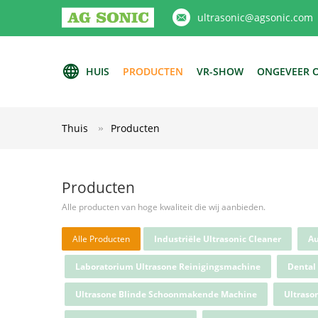
ultrasonic@agsonic.com
HUIS
PRODUCTEN
VR-SHOW
ONGEVEER 
Thuis
Producten
Producten
Alle producten van hoge kwaliteit die wij aanbieden.
Alle Producten
Industriële Ultrasonic Cleaner
Au
Laboratorium Ultrasone Reinigingsmachine
Dental 
Ultrasone Blinde Schoonmakende Machine
Ultraso