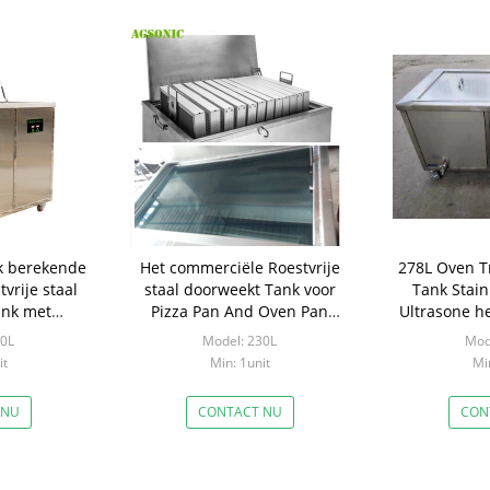
k berekende
Het commerciële Roestvrije
278L Oven T
vrije staal
staal doorweekt Tank voor
Tank Stain
ank met
Pizza Pan And Oven Pan
Ultrasone h
vormers
Degreasing
F
30L
Model: 230L
Mod
it
Min: 1unit
Min
 NU
CONTACT NU
CON