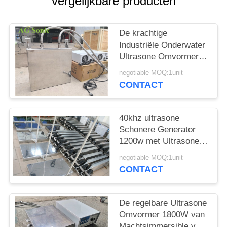
vergelijkbare producten
PRIVACY
POLICY
De krachtige
Industriële Onderwater
Ultrasone Omvormer
van de
negotiable MOQ:1unit
Omvormeronderdompeling
CONTACT
40khz ultrasone
Schonere Generator
1200w met Ultrasone
Schoonmakende
negotiable MOQ:1unit
Omvormer
CONTACT
De regelbare Ultrasone
Omvormer 1800W van
Machtsimmersible voor