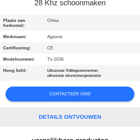
28 Khz schoonmaken
KWALITEITSCONTROLE
Plaats van
China
herkomst:
CONTACTEER
Merknaam:
Agsonic
ONS
Certificering:
CE
NIEUWS
Modelnummer:
Tz-1036
Hoog licht:
,
Ultrasone Trillingsomvormer
ultrasone omvormergenerator
VERZOEK
OM
CONTACTEER ONS!
EEN
CITAAT
DETAILS ONTVOUWEN
SITEMAP