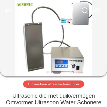
AG
Sonic
Technology
limited.
All
Rights
Reserved.
HUIS
PRODUCTEN
VR-
SHOW
ONGEVEER
ONS
Omkeerbare ultrasone transducer
Ultrasonic die met duikvermogen
FABRIEKSREIS
Omvormer Ultrasoon Water Schonere