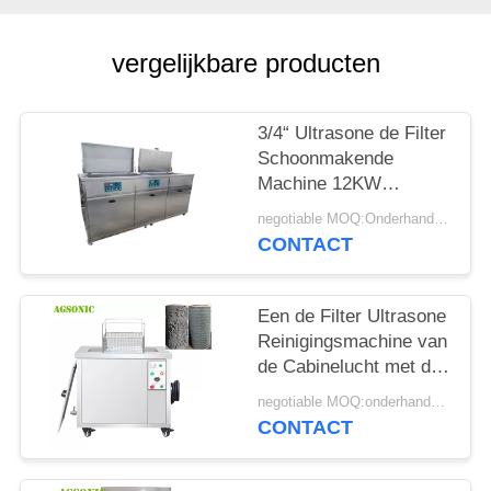
PRIVACY
vergelijkbare producten
POLICY
3/4“ Ultrasone de Filter
Schoonmakende
Machine 12KW
SUS304 van de
negotiable MOQ:Onderhandeling
Klep99h Tijdopnemer
CONTACT
Een de Filter Ultrasone
Reinigingsmachine van
de Cabinelucht met de
Wijze van het
negotiable MOQ:onderhandelingen
Frequentiebereik
CONTACT