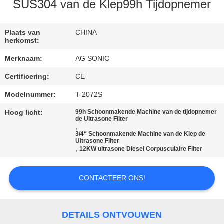
SUS304 van de Klep99h Tijdopnemer
KWALITEITSCONTROLE
Plaats van
CHINA
herkomst:
CONTACTEER
Merknaam:
AG SONIC
ONS
Certificering:
CE
NIEUWS
Modelnummer:
T-2072S
Hoog licht:
99h Schoonmakende Machine van de tijdopnemer
de Ultrasone Filter
VERZOEK
,
3/4“ Schoonmakende Machine van de Klep de
Ultrasone Filter
OM
,
12KW ultrasone Diesel Corpusculaire Filter
EEN
CITAAT
CONTACTEER ONS!
SITEMAP
DETAILS ONTVOUWEN