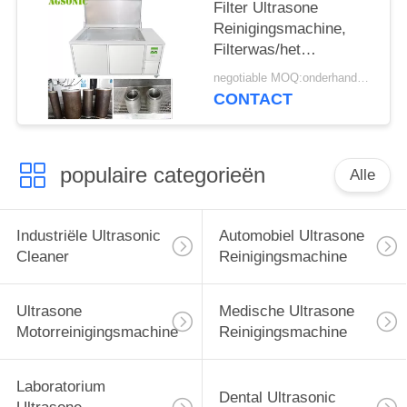
Filter Ultrasone
Reinigingsmachine,
Filterwas/het
Schoonmaken Machine
negotiable MOQ:onderhandelingen
om het Vuil van de de
CONTACT
Roestkoolstof van het
Oliestof te verwijderen
populaire categorieën
Alle
Industriële Ultrasonic
Automobiel Ultrasone
Cleaner
Reinigingsmachine
Ultrasone
Medische Ultrasone
Motorreinigingsmachine
Reinigingsmachine
Laboratorium
Dental Ultrasonic