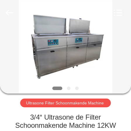
AG
Sonic
Technology
limited.
All
Rights
Reserved.
HUIS
PRODUCTEN
VR-
SHOW
ONGEVEER
ONS
Ultrasone Filter Schoonmakende Machine
3/4“ Ultrasone de Filter
FABRIEKSREIS
Schoonmakende Machine 12KW