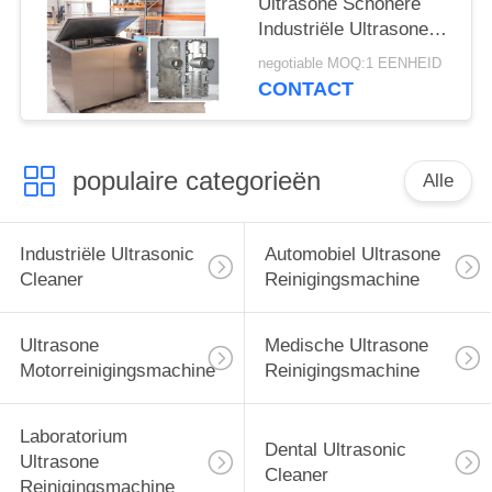
Ultrasone Schonere
Industriële Ultrasone
Wasmachine voor
negotiable MOQ:1 EENHEID
Chirurgische
CONTACT
Instrumenten
populaire categorieën
Alle
Industriële Ultrasonic
Automobiel Ultrasone
Cleaner
Reinigingsmachine
Ultrasone
Medische Ultrasone
Motorreinigingsmachine
Reinigingsmachine
Laboratorium
Dental Ultrasonic
Ultrasone
Cleaner
Reinigingsmachine