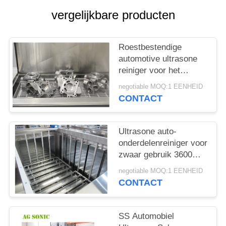
vergelijkbare producten
PRIVACY
POLICY
Roestbestendige
automotive ultrasone
reiniger voor het
verwijderen van sterk
negotiable MOQ:1 EENHEID
gebonden
CONTACT
verontreinigingen
Ultrasone auto-
onderdelenreiniger voor
zwaar gebruik 3600W
Chemisch vriendelijk
negotiable MOQ:1 EENHEID
CONTACT
SS Automobiel