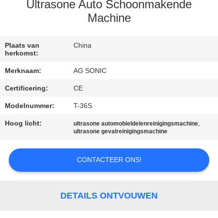
Ultrasone Auto Schoonmakende
KWALITEITSCONTROLE
Machine
CONTACTEER
Plaats van
China
herkomst:
ONS
Merknaam:
AG SONIC
Certificering:
CE
NIEUWS
Modelnummer:
T-36S
VERZOEK
Hoog licht:
,
ultrasone automobieldelenreinigingsmachine
ultrasone gevalreinigingsmachine
OM
EEN
CONTACTEER ONS!
CITAAT
DETAILS ONTVOUWEN
SITEMAP