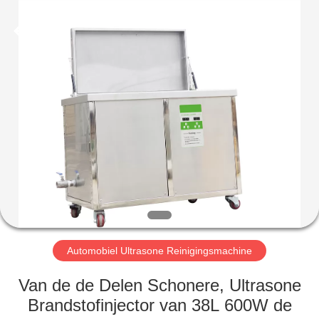
AG
Sonic
Technology
limited.
All
Rights
Reserved.
HUIS
PRODUCTEN
VR-
SHOW
ONGEVEER
ONS
Automobiel Ultrasone Reinigingsmachine
Van de de Delen Schonere, Ultrasone
FABRIEKSREIS
Brandstofinjector van 38L 600W de