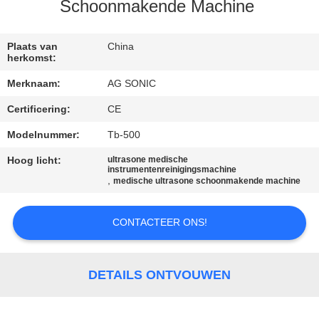
Schoonmakende Machine
KWALITEITSCONTROLE
Plaats van
China
herkomst:
CONTACTEER
Merknaam:
AG SONIC
ONS
Certificering:
CE
NIEUWS
Modelnummer:
Tb-500
Hoog licht:
ultrasone medische
instrumentenreinigingsmachine
VERZOEK
,
medische ultrasone schoonmakende machine
OM
CONTACTEER ONS!
EEN
CITAAT
DETAILS ONTVOUWEN
SITEMAP