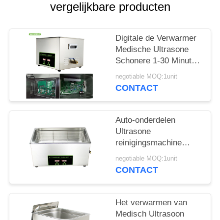
vergelijkbare producten
PRIVACY
POLICY
Digitale de Verwarmer
Medische Ultrasone
Schonere 1-30 Minuten
van 30L 600w
negotiable MOQ:1unit
Tijdopnemer voor
CONTACT
Delen van het
Oliemetaal
Auto-onderdelen
Ultrasone
reinigingsmachine
Roestverwijdering
negotiable MOQ:1unit
Digitaal roestvrij staal
CONTACT
Het verwarmen van
Medisch Ultrasoon