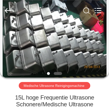
AG
Sonic
Technology
limited.
All
Rights
Reserved.
HUIS
PRODUCTEN
VR-
SHOW
ONGEVEER
ONS
Medische Ultrasone Reinigingsmachine
15L hoge Frequentie Ultrasone
FABRIEKSREIS
Schonere/Medische Ultrasone