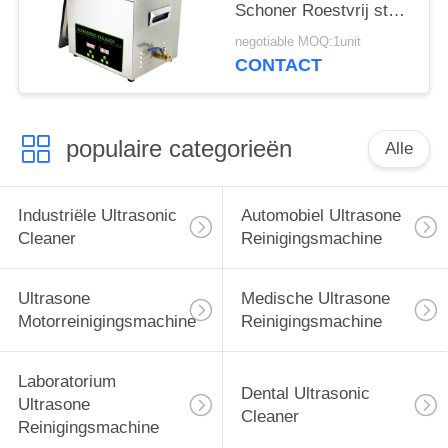
Schoner Roestvrij staal
304 voor
negotiable MOQ:1unit
Chirurgisch/Medisch
CONTACT
Instrument
populaire categorieën
Alle
Industriële Ultrasonic
Automobiel Ultrasone
Cleaner
Reinigingsmachine
Ultrasone
Medische Ultrasone
Motorreinigingsmachine
Reinigingsmachine
Laboratorium
Dental Ultrasonic
Ultrasone
Cleaner
Reinigingsmachine